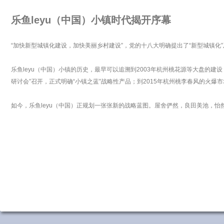
乐鱼leyu（中国）小镇时代揭开序幕
“加快新型城镇化建设，加快美丽乡村建设”，党的十八大明确提出了“新型城镇化”
乐鱼leyu（中国）小镇的历史，最早可以追溯到2003年杭州桃花源等大盘的建
研讨会”召开，正式明确“小镇之蓝”战略性产品；到2015年杭州桃李春风的火爆市
如今，乐鱼leyu（中国）正规划一张张新的战略蓝图。屋舍俨然，良田美池，怡然